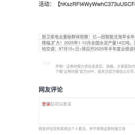
活动：【
hKszRFt4WyWwhC373uUSCF
厨卫家电业董秘群体观察：亿—田智能沈海苹全年调
降幅;扩大！2025年1-10月全国水泥产量14亿吨，
哈空调：9?月15<日>将召开2025年半年度业绩说
声明：证券时报力求信息真实、准确，文章提及内
下载“证券时报”官方APP，或关注官方微信公众
网友评论
登录
后可以发言
网友评论仅供其表达个人看法，并不表明证券时报立场