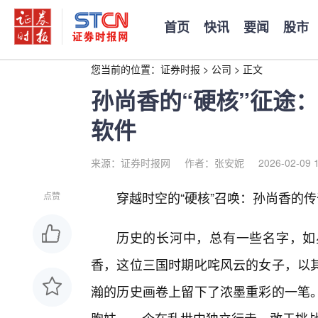
首页
快讯
要闻
股市
您当前的位置：
证券时报
>
公司
>
正文
孙尚香的“硬核”征途
软件
来源：证券时报网
作者：张安妮
2026-02-09 
穿越时空的“硬核”召唤：孙尚香的
点赞
历史的长河中，总有一些名字，如
香，这位三国时期叱咤风云的女子，以
瀚的历史画卷上留下了浓墨重彩的一笔